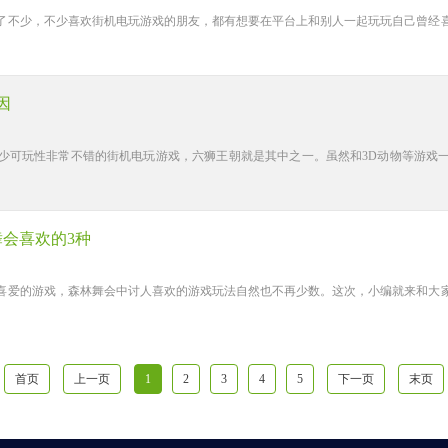
了不少，不少喜欢街机电玩游戏的朋友，都有想要在平台上和别人一起玩玩自己曾经
因
了不少可玩性非常不错的街机电玩游戏，六狮王朝就是其中之一。虽然和3D动物等游戏
会喜欢的3种
喜爱的游戏，森林舞会中讨人喜欢的游戏玩法自然也不再少数。这次，小编就来和大
首页
上一页
1
2
3
4
5
下一页
末页