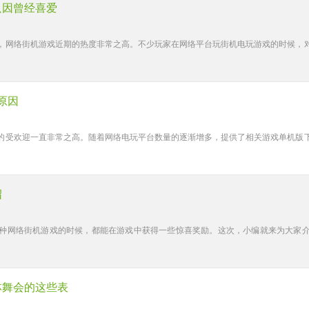
只因曾经喜爱
，网络街机游戏近期的热度非常之高。不少玩家在网络平台玩街机电玩游戏的时候，
原因
的受欢迎一直非常之高。随着网络电玩平台数量的逐渐增多，提供了相关游戏单机版
绍
种网络街机游戏的时候，都能在游戏中获得一些惊喜奖励。这次，小编就来为大家
林舞会的这些表