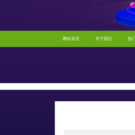
网站首页
关于我们
热