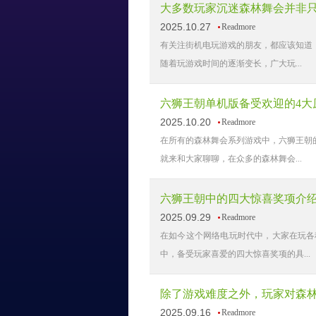
大多数玩家沉迷森林舞会并非
2025.10.27
Readmore
有关注街机电玩游戏的朋友，都应该知道
随着玩游戏时间的逐渐变长，广大玩...
六狮王朝单机版备受欢迎的4大
2025.10.20
Readmore
在所有的森林舞会系列游戏中，六狮王朝
就来和大家聊聊，在众多的森林舞会...
六狮王朝中的四大惊喜奖项介
2025.09.29
Readmore
在如今这个网络电玩时代中，大家在玩各
中，备受玩家喜爱的四大惊喜奖项的具...
除了游戏难度之外，玩家对森
2025.09.16
Readmore